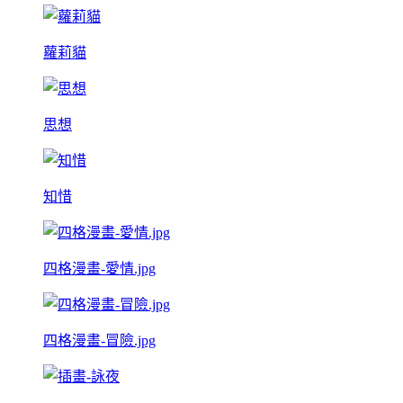
蘿莉貓
思想
知惜
四格漫畫-愛情.jpg
四格漫畫-冒險.jpg