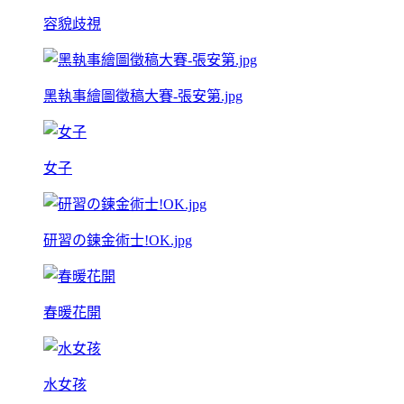
容貌歧視
黑執事繪圖徵稿大賽-張安第.jpg
女子
研習の鍊金術士!OK.jpg
春暖花開
水女孩