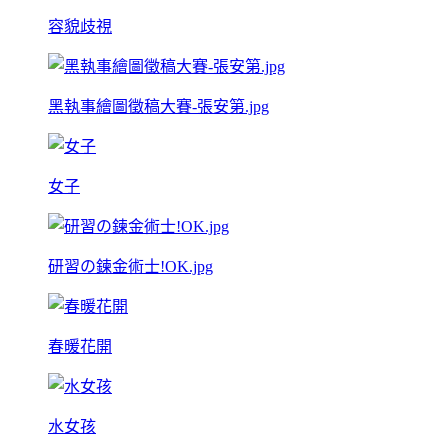
容貌歧視
黑執事繪圖徵稿大賽-張安第.jpg
女子
研習の鍊金術士!OK.jpg
春暖花開
水女孩