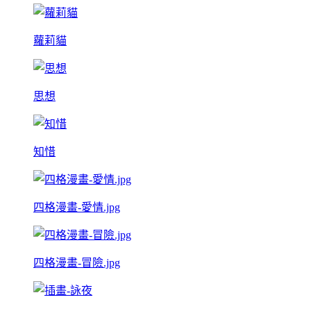
蘿莉貓
思想
知惜
四格漫畫-愛情.jpg
四格漫畫-冒險.jpg